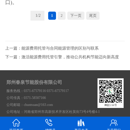
口)。
1
/
2
1
2
下一页
尾页
上一篇：
能源费用托管与合同能源管理的区别与联系
下一篇：
激活能源费用托管引擎，推动公共机构节能迈向新高度
郑州春泉节能股份有限公司
服务热线：0371-67579116 0371-67579117
公司传真：0371-58507166
公司邮箱：chuntsuan@163.com
公司地址：河南省郑州市高新技术开发区杜英街73号4号楼4-1