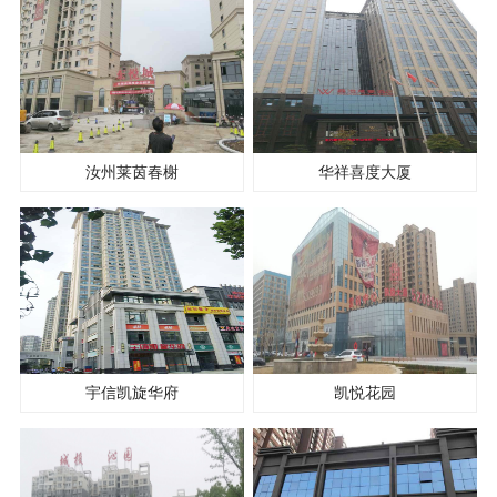
汝州莱茵春榭
华祥喜度大厦
宇信凯旋华府
凯悦花园