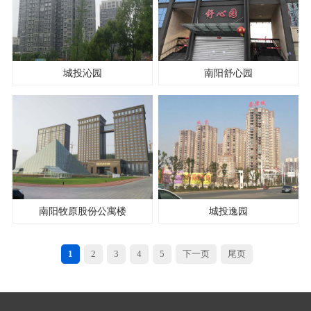
城投沁园
南阳舒心园
南阳牧原股份公寓楼
城投逸园
1
2
3
4
5
下一页
尾页